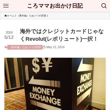
ころママお出かけ日記
ホーム
（番外編）たぬパパの部屋
海外ではクレジットカードじゃな
2024
5/12
くRevolut(レボリュート)一択！
May 12, 2024
（番外編）たぬパパの部屋